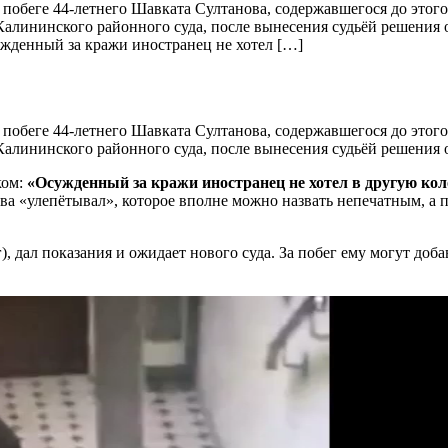
побеге 44-летнего Шавката Султанова, содержавшегося до это
алининского районного суда, после вынесения судьёй решения о
жденный за кражи иностранец не хотел […]
побеге 44-летнего Шавката Султанова, содержавшегося до этог
алининского районного суда, после вынесения судьёй решения о
ком:
«Осужденный за кражи иностранец не хотел в другую кол
ова «улепётывал», которое вполне можно назвать непечатным, а п
 дал показания и ожидает нового суда. За побег ему могут доба