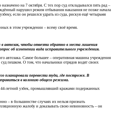
 назначено на 7 октября. С тех пор суд откладывался пять рад –
осуждённый нарушил режим отбывания наказания не позже начала
збеку, если он решился удрать из суда, рискуя ещё четырьмя
ных в этом учреждении – всему своё время.
ли в автозак, чтобы отвезти обратно в места лишения
вопрос об изменении вида исправительного учреждения.
кого автозака. Самое большее – оперативная машина учреждения
 суд пешком. О том, что начальники отрядов водят своих
его планировали перевести туда, где построже. В
отправиться в колонию общего режима.
 ли 44-летний узбек, промышлявший кражами подержанных
нно – в большинстве случаях их нельзя признать
елляционную жалобу и доказывать свою невиновность – он