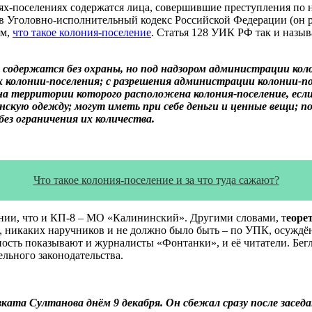
ях-поселениях содержатся лица, совершившие преступления по 
 в Уголовно-исполнительный кодекс Российской Федерации (он 
им,
что такое колония-поселение
. Статья 128 УИК РФ так и назыв
содержатся без охраны, но под надзором администрации коло
 колонии-поселения; с разрешения администрации колонии-пос
, на территории которого расположена колония-поселение, ес
нскую одежду; могут иметь при себе деньги и ценные вещи; п
без ограничения их количества.
Что такое колония-поселение и за что туда сажают?
нии, что и КП-8 – МО «Калининский». Другими словами, т
еоре
или, никаких наручников и не должно было быть – по УПК, осужд
ость показывают и журналисты «Фонтанки», и её читатели. Бег
ельного законодательства.
ата Султанова днём 9 декабря. Он сбежал сразу после заседа