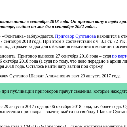
лтанов попал в сентябре 2018 года. Он признал вину в трёх 
ляторе, выйти он мог бы в сентябре 2022 года».
 «Фонтанка» заблуждается.
Приговор Султанова
находится в отк
сентября 2018 года. При этом в соответствии с ч. 3.1 ст. 72 УК
я под стражей за два дня отбывания наказания в колонии-поселе
ановить. Приговор вынесен 27 сентября 2018 года – судя
по карт
6 октября 2018 года (а судя по тому, что дело передано в архив л
ря 2018 года. Осталось найти дату взятия под стражу.
тражу Султанов Шавкат Алижанович взят 29 августа 2017 года.
 при публикации приговоров прячут сведения, которые находятся
 29 августа 2017 года до 06 октября 2018 года, т.е. более года
вынесения приговора – значит, выйти на свободу Шавкат Султано
 более года в СИЗО-6 («Горелово») – самом жестоком изоляторе 