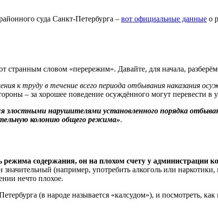
 районного суда Санкт-Петербурга –
вот официальные данные
о р
странным словом «перережим». Давайте, для начала, разберёмся
шения к труду в течение всего периода отбывания наказания о
тороны – за хорошее поведение осуждённого могут перевести в 
я злостными нарушителями установленного порядка отбывани
вительную колонию общего режима»
.
режима содержания, он на плохом счету у администрации к
н значительный (например, употребить алкоголь или наркотики
ении нечто плохое.
Петербурга (в народе называется «калсудом»), и посмотреть, ка