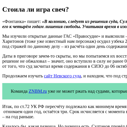
Стоила ли игра свеч?
«Фонтанка» пишет:
«В колонию, следует из решения суда, Су
его к четырём годам лишения свободы. Учитывая время в изо
Мы изучили открытые данные ГАС «Правосудие» и выяснили –
Харитонов (тоже уже известный нам персонаж) осудил узбека 27 
под стражей по данному делу – из расчёта один день содержани
Даты в приговоре зачем-то скрыты, но мы попытаемся их восст
решение не обжаловал – значит, оно вступило в силу не ранее 0
от того, что суд засчитал время содержания в СИЗО до 06 октяб
Продолжаем изучать
сайт Невского суда
, и находим, что под с
Команда
ZNBM.ru
уже не может ржать над судами, которые
Итак, по ст.72 УК РФ пересчёту подлежало как минимум время с
отнимаем один год, остаётся три. Срок исчисляется с момента 
– на год раньше.
Казалось бы, какая разница. Но разница есть. Султанов провёл