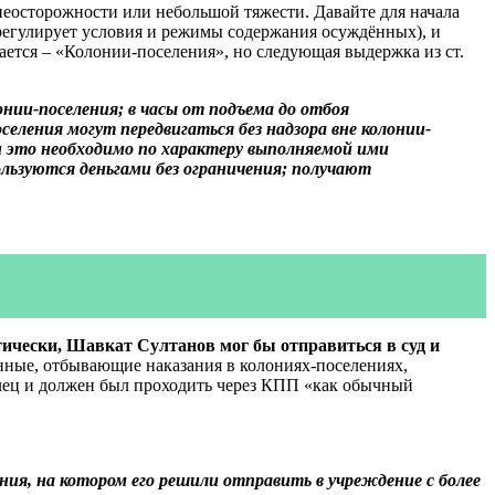
неосторожности или небольшой тяжести. Давайте для начала
регулирует условия и режимы содержания осуждённых), и
ается – «Колонии-поселения», но следующая выдержка из ст.
нии-поселения; в часы от подъема до отбоя
еления могут передвигаться без надзора вне колонии-
ли это необходимо по характеру выполняемой ими
ользуются деньгами без ограничения; получают
тически, Шавкат Султанов мог бы отправиться в суд и
ённые, отбывающие наказания в колониях-поселениях,
лец и должен был проходить через КПП «как обычный
ния, на котором его решили отправить в учреждение с более