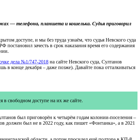
кражах — телефона, планшета и кошелька. Судья приговорил
рытом доступе, и мы без труда узнаём, что судья Невского суда
 РФ постановил зачесть в срок наказания время его содержания
нии.
очке дела №1/747-2018
на сайте Невского суда, Султанов
ишь в конце декабря – даже позже). Давайте пока отталкиваться
 в свободном доступе на их же сайте.
. Султанов был приговорён к четырём годам колонии-поселения –
в должен был не в 2022 году, как пишет «Фонтанка», а в 2021
Ленинградской области, а потом просидел ещё полтора в КП-8.