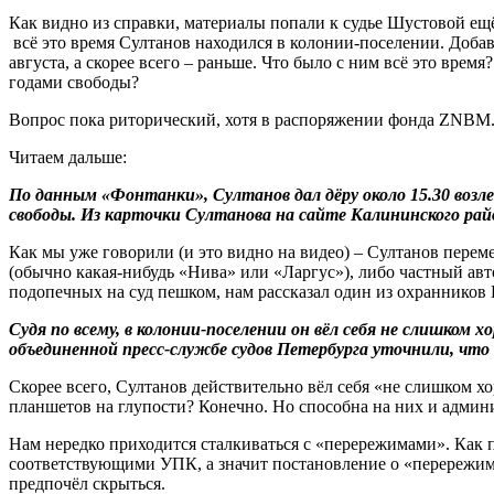
Как видно из справки, материалы попали к судье Шустовой ещё 1
всё это время Султанов находился в колонии-поселении. Добав
августа, а скорее всего – раньше. Что было с ним всё это вре
годами свободы?
Вопрос пока риторический, хотя в распоряжении фонда ZNBM.r
Читаем дальше:
По данным «Фонтанки», Султанов дал дёру около 15.30 возле 
свободы. Из карточки Султанова на сайте Калининского райо
Как мы уже говорили (и это видно на видео) – Султанов переме
(обычно какая-нибудь «Нива» или «Ларгус»), либо частный авт
подопечных на суд пешком, нам рассказал один из охранников 
Судя по всему, в колонии-поселении он вёл себя не слишком
объединенной пресс-службе судов Петербурга уточнили, чт
Скорее всего, Султанов действительно вёл себя «не слишком 
планшетов на глупости? Конечно. Но способна на них и админ
Нам нередко приходится сталкиваться с «перережимами». Как 
соответствующими УПК, а значит постановление о «перережиме
предпочёл скрыться.