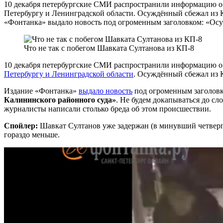
10 декабря петербургские СМИ распространили информацию о 
Петербургу и Ленинградской области. Осуждённый сбежал из К
«Фонтанка» выдало новость под огроменным заголовком: «Осу
Что не так с побегом Шавката Султанова из КП-8
10 декабря петербургские СМИ распространили информацию о 
Петербургу и Ленинградской области
. Осуждённый сбежал из К
Издание «Фонтанка»
выдало новость
под огроменным заголов
Калининского районного суда»
. Не будем докапываться до сл
журналисты написали столько бреда об этом происшествии.
Спойлер:
Шавкат Султанов уже задержан (в минувший четверг),
гораздо меньше.