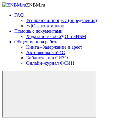
ZNBM.ru
FAQ
Уголовный процесс (определения)
УДО – «от» и «до»
Помощь с документами
Ходатайства об УДО и ЗНБМ
Общественная работа
Книга «Задержание и арест»
Автошколы в УИС
Библиотеки в СИЗО
Онлайн-журнал ФСИН