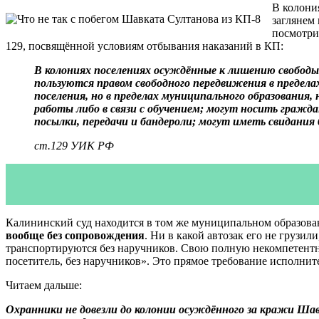
В колони
заглянем
посмотр
129, посвящённой условиям отбывания наказаний в КП:
В колониях поселениях осуждённые к лишению свободы 
пользуются правом свободного передвижения в пределах
поселения, но в пределах муниципального образования
работы либо в связи с обучением; могут носить гражда
посылки, передачи и бандероли; могут иметь свидания 
ст.129 УИК РФ
Калининский суд находится в том же муниципальном образова
вообще без сопровождения
. Ни в какой автозак его не груз
транспортируются без наручников. Свою полную некомпетентн
посетитель, без наручников». Это прямое требование исполнит
Читаем дальше:
Охранники не довезли до колонии осуждённого за кражи Шавк