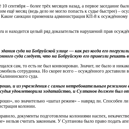
0 сентября – более трёх месяцев назад, а первое заседание было
им ещё месяц (ведь дело не могло попасть к судье быстрее) – 
мя? Какие санкции применяла администрация КП-8 к осуждённому у
u и находится целый ряд доказательств нарушений прав осуждён
здания суда на Бобруйской улице — как раз когда его погрузи
нного суда следует, что на Бобруйскую его привезли решать 
щался сам, то есть не был конвоирован. Значит, не было и ника
омобиль сотрудника. Но скорее всего – осуждённого доставили в
Калининского суда.
 хорошо, и из учреждения с самым нетребовательным режимом 
о судья удовлетворила ходатайство, и Султанов должен был 
хорошо», но значительно «шатал режим» – навряд ли. Способен
истрация колонии.
правило, документы подготовлены колониями наспех, некачестве
» нельзя считать законным. У Султанова было право подать ап