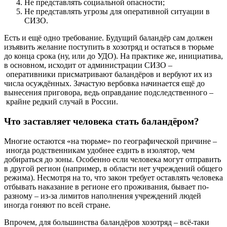
Не представлять социальной опасности;
Не представлять угрозы для оперативной ситуации в
СИЗО.
Есть и ещё одно требование. Будущий баландёр сам должен
изъявить желание поступить в хозотряд и остаться в тюрьме
до конца срока (ну, или до УДО). На практике же, инициатива,
в основном, исходит от администрации СИЗО –
оперативники присматривают баландёров и вербуют их из
числа осуждённых. Зачастую вербовка начинается ещё до
вынесения приговора, ведь оправдание подследственного –
крайне редкий случай в России.
Что заставляет человека стать баландёром?
Многие остаются «на тюрьме» по географической причине –
иногда родственникам удобнее ездить в изолятор, чем
добираться до зоны. Особенно если человека могут отправить
в другой регион (например, в области нет учреждений общего
режима). Несмотря на то, что закон требует оставлять человека
отбывать наказание в регионе его проживания, бывает по-
разному – из-за лимитов наполнения учреждений людей
иногда гоняют по всей стране.
Впрочем, для большинства баландёров хозотряд – всё-таки