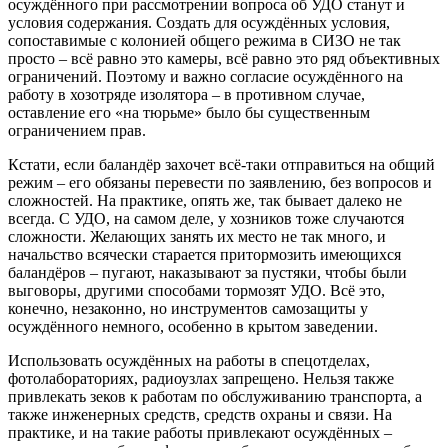
осуждённого при рассмотрении вопроса об УДО станут и
условия содержания. Создать для осуждённых условия,
сопоставимые с колонией общего режима в СИЗО не так
просто – всё равно это камеры, всё равно это ряд объективных
ограничений. Поэтому и важно согласие осуждённого на
работу в хозотряде изолятора – в противном случае,
оставление его «на тюрьме» было бы существенным
ограничением прав.
Кстати, если баландёр захочет всё-таки отправиться на общий
режим – его обязаны перевести по заявлению, без вопросов и
сложностей. На практике, опять же, так бывает далеко не
всегда. С УДО, на самом деле, у хозников тоже случаются
сложности. Желающих занять их место не так много, и
начальство всячески старается притормозить имеющихся
баландёров – пугают, наказывают за пустяки, чтобы были
выговоры, другими способами тормозят УДО. Всё это,
конечно, незаконно, но инструментов самозащиты у
осуждённого немного, особенно в крытом заведении.
Использовать осуждённых на работы в спецотделах,
фотолабораториях, радиоузлах запрещено. Нельзя также
привлекать зеков к работам по обслуживанию транспорта, а
также инженерных средств, средств охраны и связи. На
практике, и на такие работы привлекают осуждённых –