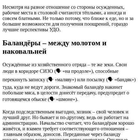
Несмотря на разное отношение со стороны осужденных,
рабочие места в столовой считаются тёплыми, а иногда и
совсем блатными. Не только потому, что ближе к еде, но и за
большие возможности для получения поощрений, гораздо
лучшие перспективы УДО.
Баландёры – между молотом и
наковальней
Осуждённые из хозяйственного отряда – те же зеки. Свои
люди в коридоре СИЗО (🗣 «на продоле»), способные
перекинуть записку (🗣 «маляву») или посылку (🗣 «бандяк»)
туда, куда не ведут дороги. Знакомый баландёр накинет
побольше мяса, в целости донесёт передачу, предупредит о
готовящемся обыске (🗣 «шмоне»).
Когда подследственным выгодно, хозник – свой человек и
лучший друг. Но бывает и по-другому, ведь он работает на
администрацию. Начальство считает, что баландёрам хорошо
живётся, и взамен требует соответствующего отношения –
главным образом, доносов. Переданные через баланду
письма, скорее всего, проходят через оперотдел. Опытные