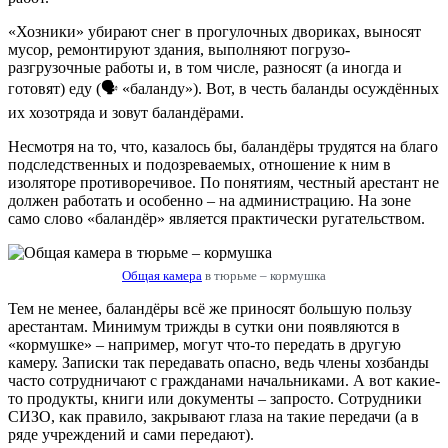
«Хозники» убирают снег в прогулочных двориках, выносят
мусор, ремонтируют здания, выполняют погрузо-
разгрузочные работы и, в том числе, разносят (а иногда и
готовят) еду (🗣 «баланду»). Вот, в честь баланды осуждённых
их хозотряда и зовут баландёрами.
Несмотря на то, что, казалось бы, баландёры трудятся на благо
подследственных и подозреваемых, отношение к ним в
изоляторе противоречивое. По понятиям, честный арестант не
должен работать и особенно – на администрацию. На зоне
само слово «баландёр» является практически ругательством.
Общая камера
в тюрьме – кормушка
Тем не менее, баландёры всё же приносят большую пользу
арестантам. Минимум трижды в сутки они появляются в
«кормушке» – например, могут что-то передать в другую
камеру. Записки так передавать опасно, ведь члены хозбанды
часто сотрудничают с гражданами начальниками. А вот какие-
то продукты, книги или документы – запросто. Сотрудники
СИЗО, как правило, закрывают глаза на такие передачи (а в
ряде учреждений и сами передают).