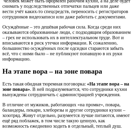
человек может быть оформлен рабочим кухни, а на деле будет
снимать у подследственных отпечатки пальцев или даже
вести учёт каких-то спецсредств, переносить с регистраторов
сотрудников видеозаписи или даже работать с документами.
Осуждённые – это дешёвая рабочая сила. Когда среди них
оказываются образованные люди, с подходящим образованием
– грех не использовать их в интеллектуальном труде. Вот и
вписываются в риск утечки информации. К сожалению,
большинство осуждённых после одсидки стараются забыть
всё, что с ними было – не публикуют попавшую в их руки
информацию.
На этапе вора – на зоне повара
Есть такая обидная тюремная поговорка:
«На этапе вора – на
зоне повара»
. В ней подразумевается, что сотрудники кухни
вынуждены сотрудничать с администрацией учреждения.
В отличие от мужиков, работающих «на промке», повара,
баландеры, пекари, хлеборезы и другие сотрудники кухни –
хозотряд. Живут отдельно, разумеется лучше питаются, имеют
ещё ряд поблажек, в том числе такую ценную, как
возможность ежедневно ходить в отдельный, теплый душ.