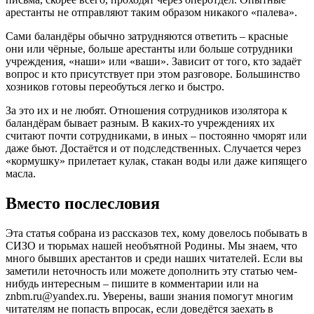
арестанты не отправляют таким образом никакого «палева».
Сами баландёры обычно затрудняются ответить – красные
они или чёрные, больше арестанты или больше сотрудники
учреждения, «наши» или «ваши». Зависит от того, кто задаёт
вопрос и кто присутствует при этом разговоре. Большинство
хозников готовы переобуться легко и быстро.
За это их и не любят. Отношения сотрудников изолятора к
баландёрам бывает разным. В каких-то учреждениях их
считают почти сотрудниками, в иных – постоянно чморят или
даже бьют. Достаётся и от подследственных. Случается через
«кормушку» прилетает кулак, стакан воды или даже кипящего
масла.
Вместо послесловия
Эта статья собрана из рассказов тех, кому довелось побывать в
СИЗО и тюрьмах нашей необъятной Родины. Мы знаем, что
много бывших арестантов и среди наших читателей. Если вы
заметили неточность или можете дополнить эту статью чем-
нибудь интересным – пишите в комментарии или на
znbm.ru@yandex.ru. Уверены, ваши знания помогут многим
читателям не попасть впросак, если доведётся заехать в