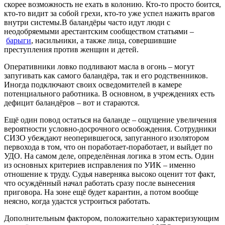
скорее возможность не ехать в колонию. Кто-то просто боится,
кто-то видит за собой грехи, кто-то уже успел нажить врагов
внутри системы.В баландёры часто идут люди с
неодобряемыми арестантским сообществом статьями –
барыги
, насильники, а также лица, совершившие
преступления против женщин и детей.
Оперативники ловко подливают масла в огонь – могут
запугивать как самого баландёра, так и его родственников.
Иногда подключают своих осведомителей в камере
потенциального работника. В основном, в учреждениях есть
дефицит баландёров – вот и стараются.
Ещё один повод остаться на баланде – ощущение увеличения
вероятности условно-досрочного освобождения. Сотрудники
СИЗО убеждают неоперившегося, запуганного изолятором
первохода в том, что он поработает-поработает, и выйдет по
УДО. На самом деле, определённая логика в этом есть. Один
из основных критериев исправления по УИК – именно
отношение к труду. Судья наверняка высоко оценит тот факт,
что осуждённый начал работать сразу после вынесения
приговора. На зоне ещё будет карантин, а потом вообще
неясно, когда удастся устроиться работать.
Дополнительным фактором, положительно характеризующим