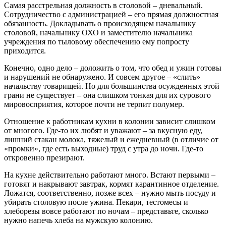
Самая расстрельная должность в столовой – дневальный.
Сотрудничество с администрацией – его прямая должностная
обязанность. Докладывать о происходящем начальнику
столовой, начальнику ОХО и заместителю начальника
учреждения по тыловому обеспечению ему попросту
приходится.
Конечно, одно дело – доложить о том, что обед и ужин готовы
и нарушений не обнаружено. И совсем другое – «слить»
начальству товарищей. Но для большинства осужденных этой
грани не существует – она слишком тонкая для их сурового
мировосприятия, которое почти не терпит полумер.
Отношение к работникам кухни в колонии зависит слишком
от многого. Где-то их любят и уважают – за вкусную еду,
лишний стакан молока, тяжелый и ежедневный (в отличие от
«промки», где есть выходные) труд с утра до ночи. Где-то
откровенно презирают.
На кухне действительно работают много. Встают первыми –
готовят и накрывают завтрак, кормят карантинное отделение.
Ложатся, соответственно, позже всех – нужно мыть посуду и
убирать столовую после ужина. Пекари, тестомесы и
хлеборезы вовсе работают по ночам – представьте, сколько
нужно напечь хлеба на мужскую колонию.